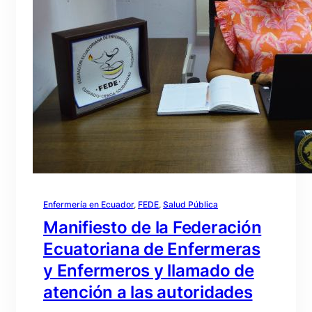
Enfermería en Ecuador
, 
FEDE
, 
Salud Pública
Manifiesto de la Federación
Ecuatoriana de Enfermeras
y Enfermeros y llamado de
atención a las autoridades