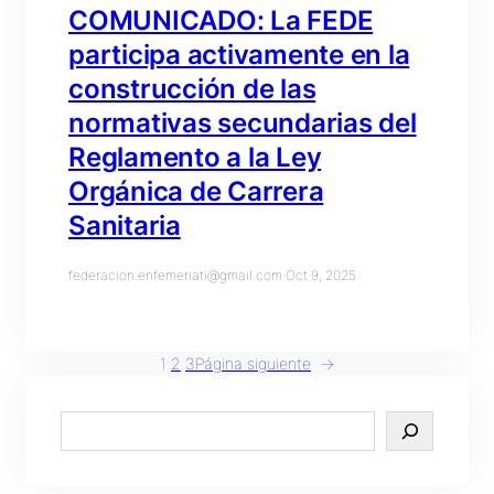
COMUNICADO: La FEDE
participa activamente en la
construcción de las
normativas secundarias del
Reglamento a la Ley
Orgánica de Carrera
Sanitaria
federacion.enfemeriati@gmail.com
·
Oct 9, 2025
1
2
3
Página siguiente
→
S
e
a