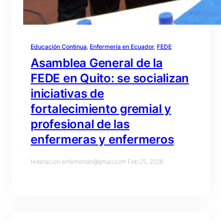
Educación Continua
, 
Enfermería en Ecuador
, 
FEDE
Asamblea General de la
FEDE en Quito: se socializan
iniciativas de
fortalecimiento gremial y
profesional de las
enfermeras y enfermeros
federacion.enfemeriati@gmail.com
·
Feb 25, 2026