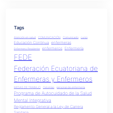
Tags
Atención en salud
COMUNICACIÓN
Comunicado
curso
Educación Continua
enfermeras
enfermeros
Enfermería
Enfermero Residente
FEDE
Federación Ecuatoriana de
Enfermeras y Enfermeros
MESAS DE TRABAJO
Ostomías
personal de enfermería
Programa de Autocuidado de la Salud
Mental Integrativa
Reglamento General a la Ley de Carrera
Sanitaria