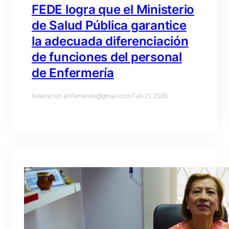
FEDE logra que el Ministerio
de Salud Pública garantice
la adecuada diferenciación
de funciones del personal
de Enfermería
federacion.enfemeriati@gmail.com
·
Feb 21, 2026