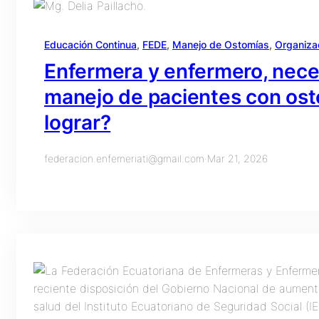
Educación Continua
, 
FEDE
, 
Manejo de Ostomías
, 
Organiza
Enfermera y enfermero, neces
manejo de pacientes con os
lograr?
federacion.enfemeriati@gmail.com
·
Mar 21, 2026