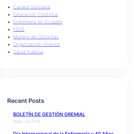
Carrera Sanitaria
Educación Continua
Enfermería en Ecuador
FEDE
Manejo de Ostomías
Organización Gremial
Salud Pública
Recent Posts
BOLETÍN DE GESTIÓN GREMIAL
mayo 29, 2026
Día Internacional de la Enfermería y 40 Años