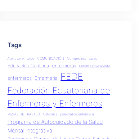
Tags
Atención en salud
COMUNICACIÓN
Comunicado
curso
Educación Continua
enfermeras
Enfermero Residente
FEDE
enfermeros
Enfermería
Federación Ecuatoriana de
Enfermeras y Enfermeros
MESAS DE TRABAJO
Ostomías
personal de enfermería
Programa de Autocuidado de la Salud
Mental Integrativa