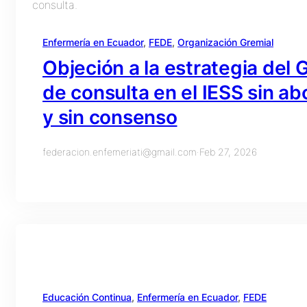
Enfermería en Ecuador
, 
FEDE
, 
Organización Gremial
Objeción a la estrategia del
de consulta en el IESS sin ab
y sin consenso
federacion.enfemeriati@gmail.com
·
Feb 27, 2026
Educación Continua
, 
Enfermería en Ecuador
, 
FEDE