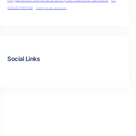
Reglamento General a la Ley de Carrera Sanitaria
Rol
salud mental
Tiempos de atención
Social Links
Facebook
Twitter
LinkedIn
Instagram