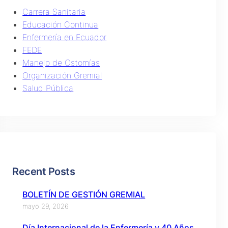
Carrera Sanitaria
Educación Continua
Enfermería en Ecuador
FEDE
Manejo de Ostomías
Organización Gremial
Salud Pública
Recent Posts
BOLETÍN DE GESTIÓN GREMIAL
mayo 29, 2026
Día Internacional de la Enfermería y 40 Años