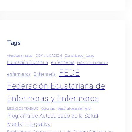
Tags
Atención en salud
COMUNICACIÓN
Comunicado
curso
Educación Continua
enfermeras
Enfermero Residente
FEDE
enfermeros
Enfermería
Federación Ecuatoriana de
Enfermeras y Enfermeros
MESAS DE TRABAJO
Ostomías
personal de enfermería
Programa de Autocuidado de la Salud
Mental Integrativa