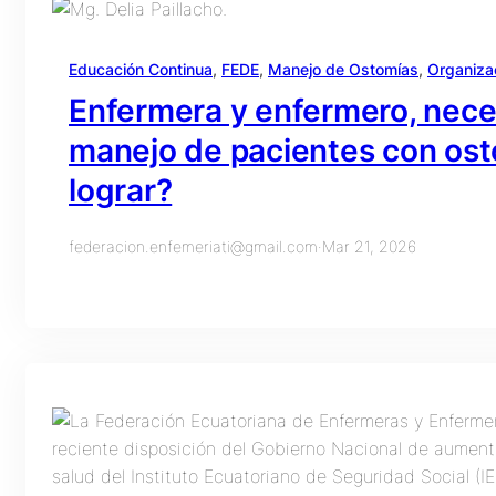
Educación Continua
, 
FEDE
, 
Manejo de Ostomías
, 
Organiza
Enfermera y enfermero, neces
manejo de pacientes con os
lograr?
federacion.enfemeriati@gmail.com
·
Mar 21, 2026