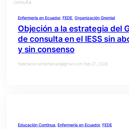
Enfermería en Ecuador
, 
FEDE
, 
Organización Gremial
Objeción a la estrategia del
de consulta en el IESS sin ab
y sin consenso
federacion.enfemeriati@gmail.com
·
Feb 27, 2026
Educación Continua
, 
Enfermería en Ecuador
, 
FEDE