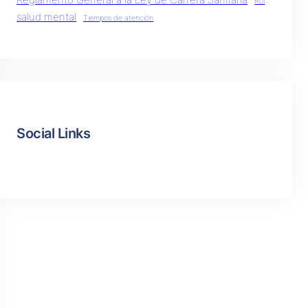
Reglamento General a la Ley de Carrera Sanitaria
Rol
salud mental
Tiempos de atención
Social Links
Facebook
Twitter
LinkedIn
Instagram