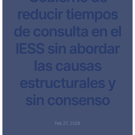
reducir tiempos
de consulta en el
IESS sin abordar
las causas
estructurales y
sin consenso
·
Feb 27, 2026
·