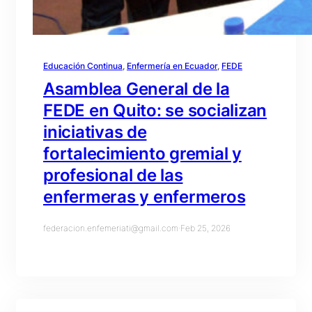
Educación Continua
, 
Enfermería en Ecuador
, 
FEDE
Asamblea General de la
FEDE en Quito: se socializan
iniciativas de
fortalecimiento gremial y
profesional de las
enfermeras y enfermeros
federacion.enfemeriati@gmail.com
·
Feb 25, 2026