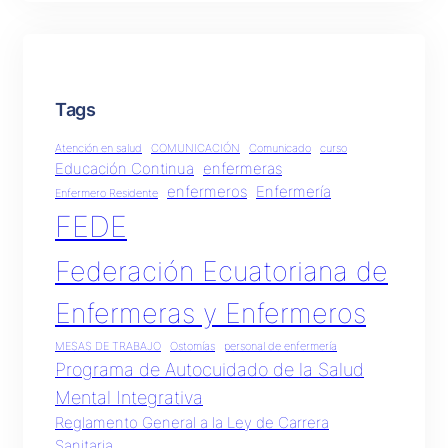
Tags
Atención en salud
COMUNICACIÓN
Comunicado
curso
Educación Continua
enfermeras
enfermeros
Enfermería
Enfermero Residente
FEDE
Federación Ecuatoriana de
Enfermeras y Enfermeros
MESAS DE TRABAJO
Ostomías
personal de enfermería
Programa de Autocuidado de la Salud
Mental Integrativa
Reglamento General a la Ley de Carrera
Sanitaria