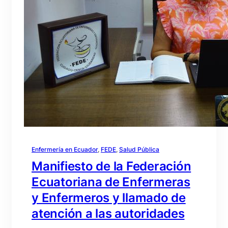
Enfermería en Ecuador
, 
FEDE
, 
Salud Pública
Manifiesto de la Federación
Ecuatoriana de Enfermeras
y Enfermeros y llamado de
atención a las autoridades