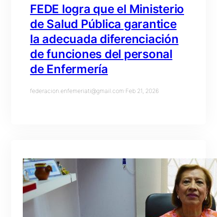
FEDE logra que el Ministerio
de Salud Pública garantice
la adecuada diferenciación
de funciones del personal
de Enfermería
federacion.enfemeriati@gmail.com
·
Feb 21, 2026