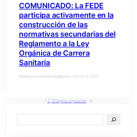
COMUNICADO: La FEDE
participa activamente en la
construcción de las
normativas secundarias del
Reglamento a la Ley
Orgánica de Carrera
Sanitaria
federacion.enfemeriati@gmail.com
·
Oct 9, 2025
1
2
3
Página siguiente
→
S
e
a