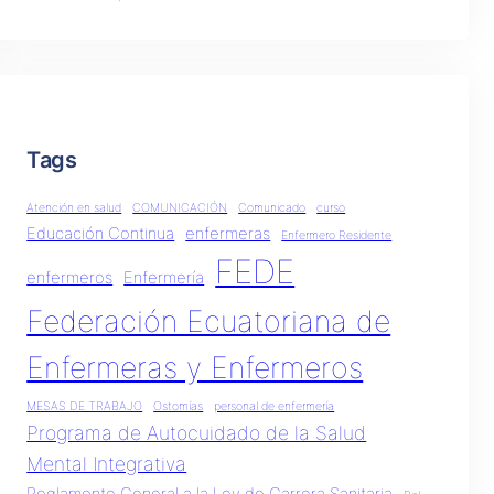
Tags
Atención en salud
COMUNICACIÓN
Comunicado
curso
Educación Continua
enfermeras
Enfermero Residente
FEDE
enfermeros
Enfermería
Federación Ecuatoriana de
Enfermeras y Enfermeros
MESAS DE TRABAJO
Ostomías
personal de enfermería
Programa de Autocuidado de la Salud
Mental Integrativa