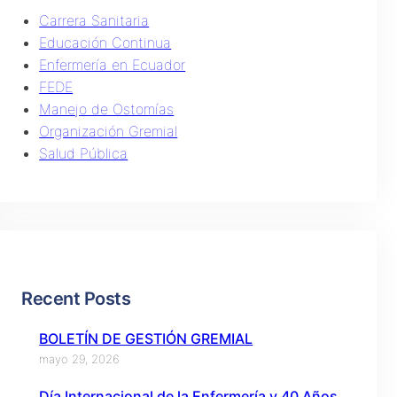
Carrera Sanitaria
Educación Continua
Enfermería en Ecuador
FEDE
Manejo de Ostomías
Organización Gremial
Salud Pública
Recent Posts
BOLETÍN DE GESTIÓN GREMIAL
mayo 29, 2026
Día Internacional de la Enfermería y 40 Años